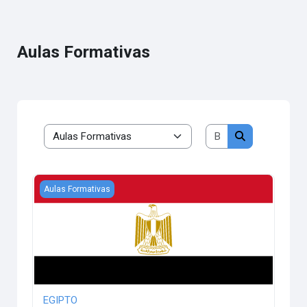
Aulas Formativas
Buscar cursos
Categorías
Buscar cursos
EGIPTO
Aulas Formativas
EGIPTO